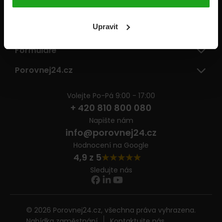
Pojišťovny
Upravit
Informace
Formuláře
Porovnej24.cz
Volejte Po-Pá 9:00 - 17:00
+ 420 810 800 080
Napište nám
info@porovnej24.cz
Hodnocení na Google
4,9 z 5
Sledujte nás
© 2026 Porovnej24.cz, všechna práva vyhrazena.
Nabídka zaměstnání
Kontaktujte nás