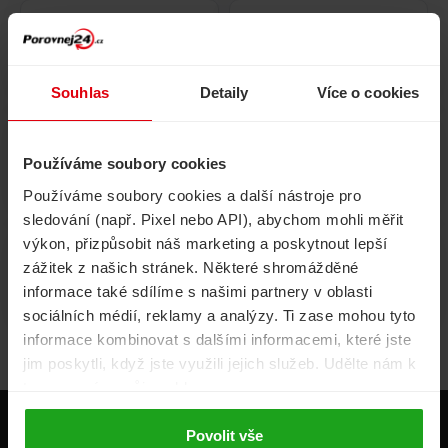
Pojištění
Cestovní pojištění
domácnosti
Souhlas
Detaily
Více o cookies
Používáme soubory cookies
Volání, internet, TV
Půjčky
Používáme soubory cookies a další nástroje pro
sledování (např. Pixel nebo API), abychom mohli měřit
výkon, přizpůsobit náš marketing a poskytnout lepší
zážitek z našich stránek. Některé shromážděné
Životní pojištění
Energie
informace také sdílíme s našimi partnery v oblasti
sociálních médií, reklamy a analýzy. Ti zase mohou tyto
informace kombinovat s dalšími informacemi, které jste
jim poskytli, když jste využili jejich služeb. Udělte nám k
tomu prosím svůj souhlas.
Produkty
Povolit vše