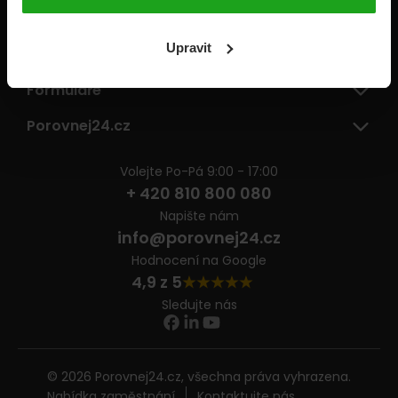
Pojišťovny
Upravit
Informace
Formuláře
Porovnej24.cz
Volejte Po-Pá 9:00 - 17:00
+ 420 810 800 080
Napište nám
info@porovnej24.cz
Hodnocení na Google
4,9 z 5
Sledujte nás
© 2026 Porovnej24.cz, všechna práva vyhrazena.
Nabídka zaměstnání
Kontaktujte nás