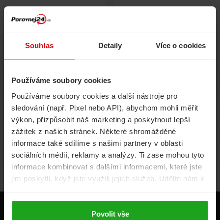
Pojištění
Cestovní pojištění
domácnosti
Souhlas
Detaily
Více o cookies
Používáme soubory cookies
Volání, internet, TV
Půjčky
Používáme soubory cookies a další nástroje pro
sledování (např. Pixel nebo API), abychom mohli měřit
výkon, přizpůsobit náš marketing a poskytnout lepší
zážitek z našich stránek. Některé shromážděné
Životní pojištění
Energie
informace také sdílíme s našimi partnery v oblasti
sociálních médií, reklamy a analýzy. Ti zase mohou tyto
informace kombinovat s dalšími informacemi, které jste
jim poskytli, když jste využili jejich služeb. Udělte nám k
tomu prosím svůj souhlas.
Produkty
Povolit vše