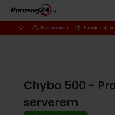
Povinné ručení
Havarijní pojištěn
Chyba 500 - Pr
serverem