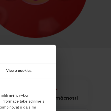
Více o cookies
ohli měřit výkon,
í
Pojištění domácnosti
 informace také sdílíme s
 kombinovat s dalšími