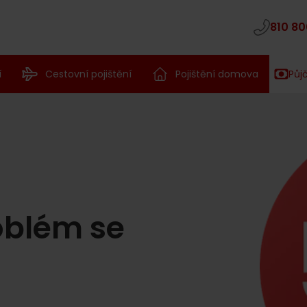
810 80
í
Cestovní pojištění
Pojištění domova
Půj
oblém se