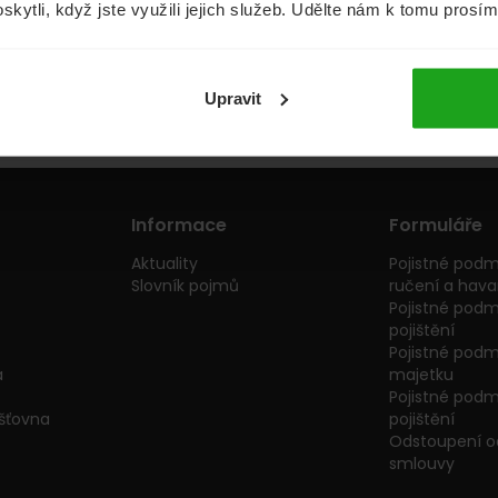
oskytli, když jste využili jejich služeb. Udělte nám k tomu prosí
Půjčky
Životní pojištění
Upravit
Informace
Formuláře
Aktuality
Pojistné podm
Slovník pojmů
ručení a havar
Pojistné podm
pojištění
Pojistné podmí
a
majetku
Pojistné podmí
išťovna
pojištění
Odstoupení od
smlouvy