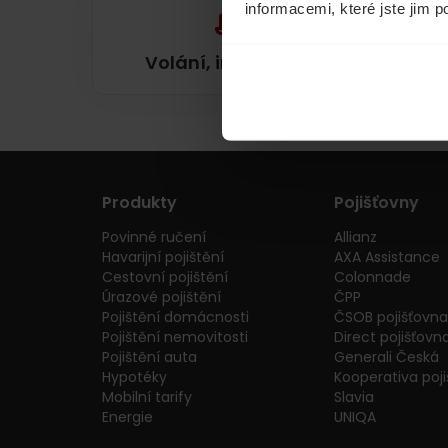
informacemi, které jste jim p
Volání, internet, TV
Produkty
Pojišťovny
Povinné ručení
Allianz
Havarijní pojištění
AXA Assistance
Cestovní pojištění
Colonnade
Úrazové pojištění
ČPP
Pojištění domácnosti
ČSOB pojišťovna
Pojištění nemovitosti
Direct pojišťovn
Pojištění auta
Generali Česká
Hypotéky
Kooperativa poj
Mobilní tarify
Slavia
Energie
UNIQA