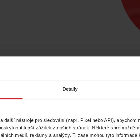
Ušetřete s námi
Detaily
další nástroje pro sledování (např. Pixel nebo API), abychom m
Havarijní pojištění
Cestovní pojištěn
poskytnout lepší zážitek z našich stránek. Některé shromážděné
ciálních médií, reklamy a analýzy. Ti zase mohou tyto informace