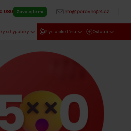
0 080
info@porovnej24.cz
Zavolejte mi
čky a hypotéky
Plyn a elektřina
Ostatní