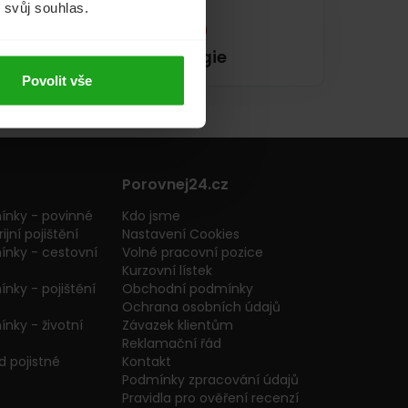
m svůj souhlas.
Energie
Povolit vše
Porovnej24.cz
ínky - povinné
Kdo jsme
ijní pojištění
Nastavení Cookies
ínky - cestovní
Volné pracovní pozice
Kurzovní lístek
nky - pojištění
Obchodní podmínky
Ochrana osobních údajů
nky - životní
Závazek klientům
Reklamační řád
 pojistné
Kontakt
Podmínky zpracování údajů
Pravidla pro ověření recenzí