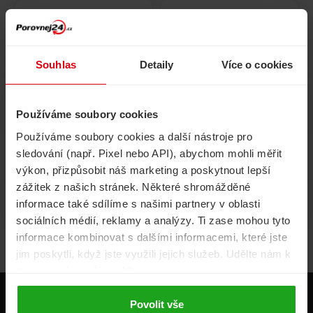
Pojištění
Cestovní pojištění
domácnosti
Souhlas
Detaily
Více o cookies
Používáme soubory cookies
Volání, internet, TV
Půjčky
Používáme soubory cookies a další nástroje pro
sledování (např. Pixel nebo API), abychom mohli měřit
výkon, přizpůsobit náš marketing a poskytnout lepší
zážitek z našich stránek. Některé shromážděné
Životní pojištění
Energie
informace také sdílíme s našimi partnery v oblasti
sociálních médií, reklamy a analýzy. Ti zase mohou tyto
informace kombinovat s dalšími informacemi, které jste
jim poskytli, když jste využili jejich služeb. Udělte nám k
tomu prosím svůj souhlas.
Produkty
Povolit vše