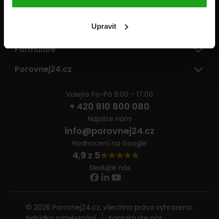
Pojišťovny
Upravit
Informace
Formuláře
Porovnej24.cz
Volejte Po-Pá 9:00 - 17:00
+ 420 810 800 080
Napište nám
info@porovnej24.cz
Hodnocení na Google
4,9 z 5
Sledujte nás
© 2026 Porovnej24.cz, všechna práva vyhrazena.
Nabídka zaměstnání
Kontaktujte nás