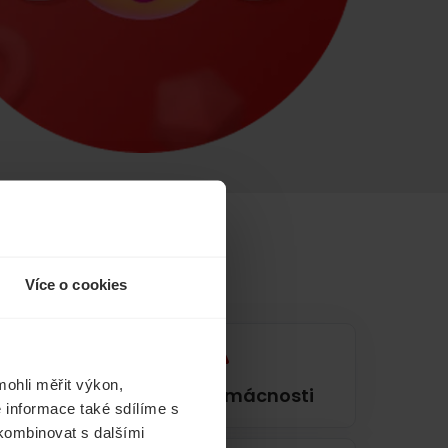
Více o cookies
ohli měřit výkon,
í
Pojištění domácnosti
 informace také sdílíme s
 kombinovat s dalšími