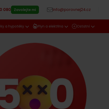
0 080
info@porovnej24.cz
Zavolejte mi
čky a hypotéky
Plyn a elektřina
Ostatní