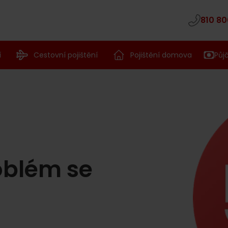
810 80
í
Cestovní pojištění
Pojištění domova
Půj
oblém se