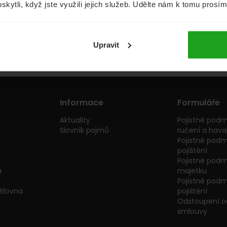
oskytli, když jste využili jejich služeb. Udělte nám k tomu prosí
Půjčky
Životní pojištění
Upravit
Informace
Formuláře
Aktuality
Pojistné podm
Slovník pojmů
ručení a havar
Pojistné podm
pojištění
Pojistné podmí
a
majetku
Pojistné podmí
išťovna
pojištění
Odstoupení od
smlouvy