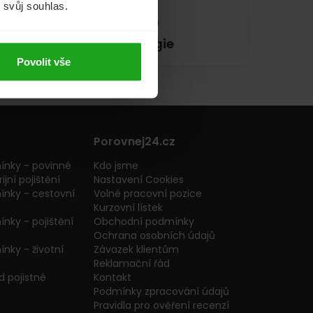
m svůj souhlas.
Energie
Povolit vše
Porovnej24.cz
ínky - povinné
Kdo jsme
ijní pojištění
Nastavení Cookies
ínky - cestovní
Volné pracovní pozice
Kurzovní lístek
nky - pojištění
Obchodní podmínky
Ochrana osobních údajů
nky - životní
Závazek klientům
Reklamační řád
 pojistné
Kontakt
Podmínky zpracování údajů
Pravidla pro ověření recenzí