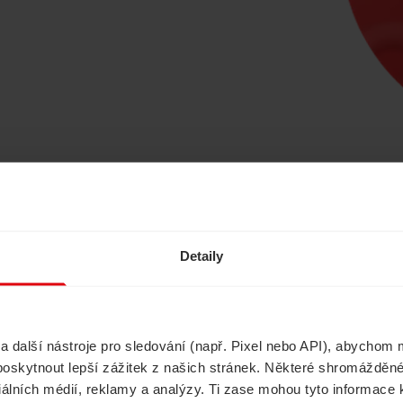
Ušetřete s námi
Detaily
další nástroje pro sledování (např. Pixel nebo API), abychom m
Havarijní pojištění
Cestovní pojištěn
poskytnout lepší zážitek z našich stránek. Některé shromážděné
ciálních médií, reklamy a analýzy. Ti zase mohou tyto informace