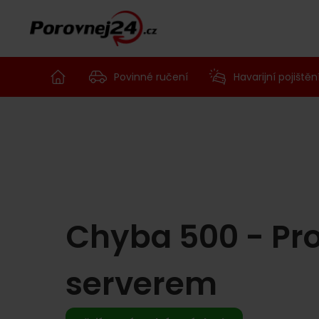
Povinné ručení
Havarijní pojištěn
Chyba 500 - Pr
serverem