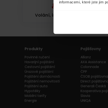
informacemi, které jste jim p
Volání, internet, TV
Produkty
Pojišťovny
Povinné ručení
Allianz
Havarijní pojištění
AXA Assistance
Cestovní pojištění
Colonnade
Úrazové pojištění
ČPP
Pojištění domácnosti
ČSOB pojišťovna
Pojištění nemovitosti
Direct pojišťovn
Pojištění auta
Generali Česká
Hypotéky
Kooperativa poj
Mobilní tarify
Slavia
Energie
UNIQA