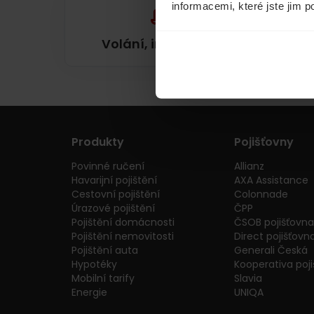
informacemi, které jste jim p
Volání, internet, TV
Produkty
Pojišťovny
Povinné ručení
Allianz
Havarijní pojištění
AXA Assistance
Cestovní pojištění
Colonnade
Úrazové pojištění
ČPP
Pojištění domácnosti
ČSOB pojišťovna
Pojištění nemovitosti
Direct pojišťovn
Pojištění auta
Generali Česká
Hypotéky
Kooperativa poj
Mobilní tarify
Slavia
Energie
UNIQA