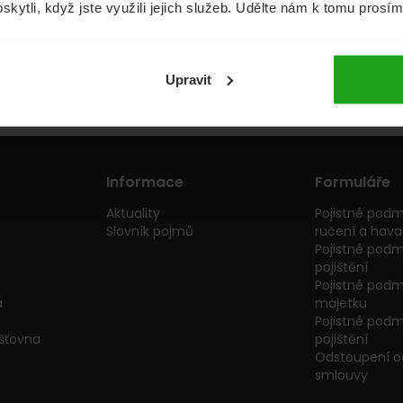
oskytli, když jste využili jejich služeb. Udělte nám k tomu prosí
Půjčky
Životní pojištění
Upravit
Informace
Formuláře
Aktuality
Pojistné podm
Slovník pojmů
ručení a havar
Pojistné podm
pojištění
Pojistné podmí
a
majetku
Pojistné podmí
išťovna
pojištění
Odstoupení od
smlouvy