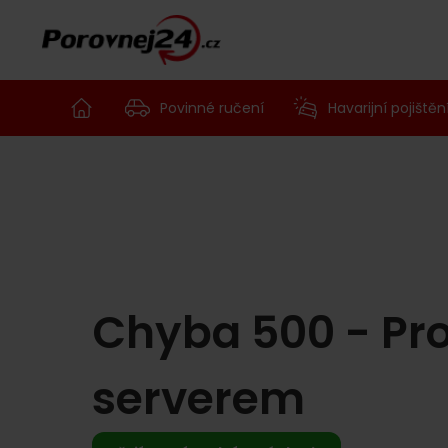
Povinné ručení
Havarijní pojištěn
Chyba 500 - Pr
serverem