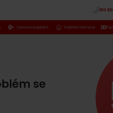
810 80
í
Cestovní pojištění
Pojištění domova
Půj
oblém se