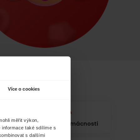
Více o cookies
ohli měřit výkon,
í
Pojištění domácnosti
 informace také sdílíme s
 kombinovat s dalšími