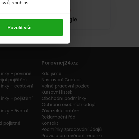
m svůj souhlas.
Energie
Povolit vše
Porovnej24.cz
ínky - povinné
Kdo jsme
ijní pojištění
Nastavení Cookies
ínky - cestovní
Volné pracovní pozice
Kurzovní lístek
nky - pojištění
Obchodní podmínky
Ochrana osobních údajů
nky - životní
Závazek klientům
Reklamační řád
 pojistné
Kontakt
Podmínky zpracování údajů
Pravidla pro ověření recenzí