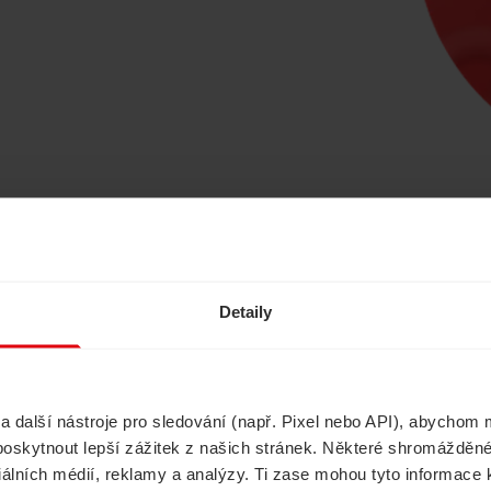
Ušetřete s námi
Detaily
další nástroje pro sledování (např. Pixel nebo API), abychom m
Havarijní pojištění
Cestovní pojištěn
poskytnout lepší zážitek z našich stránek. Některé shromážděné
ciálních médií, reklamy a analýzy. Ti zase mohou tyto informace