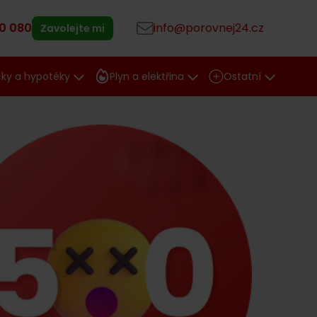
0 080
info@porovnej24.cz
Zavolejte mi
čky a hypotéky
Plyn a elektřina
Ostatní