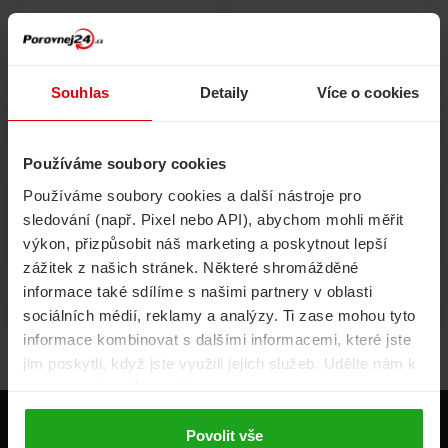
Pojištění
Cestovní pojištění
domácnosti
Souhlas
Detaily
Více o cookies
Používáme soubory cookies
Volání, internet, TV
Půjčky
Používáme soubory cookies a další nástroje pro
sledování (např. Pixel nebo API), abychom mohli měřit
výkon, přizpůsobit náš marketing a poskytnout lepší
zážitek z našich stránek. Některé shromážděné
Životní pojištění
Energie
informace také sdílíme s našimi partnery v oblasti
sociálních médií, reklamy a analýzy. Ti zase mohou tyto
informace kombinovat s dalšími informacemi, které jste
jim poskytli, když jste využili jejich služeb. Udělte nám k
tomu prosím svůj souhlas.
Produkty
Povolit vše