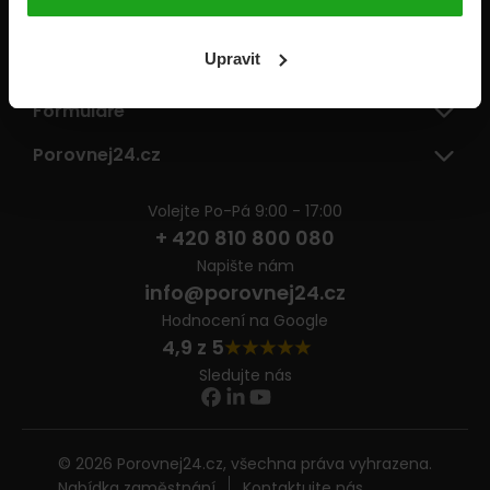
Pojišťovny
Upravit
Informace
Formuláře
Porovnej24.cz
Volejte Po-Pá 9:00 - 17:00
+ 420 810 800 080
Napište nám
info@porovnej24.cz
Hodnocení na Google
4,9 z 5
Sledujte nás
© 2026 Porovnej24.cz, všechna práva vyhrazena.
Nabídka zaměstnání
Kontaktujte nás