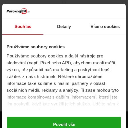
Pojištění
Cestovní pojištění
domácnosti
Souhlas
Detaily
Více o cookies
Používáme soubory cookies
Volání, internet, TV
Půjčky
Používáme soubory cookies a další nástroje pro
sledování (např. Pixel nebo API), abychom mohli měřit
výkon, přizpůsobit náš marketing a poskytnout lepší
zážitek z našich stránek. Některé shromážděné
Životní pojištění
Energie
informace také sdílíme s našimi partnery v oblasti
sociálních médií, reklamy a analýzy. Ti zase mohou tyto
informace kombinovat s dalšími informacemi, které jste
jim poskytli, když jste využili jejich služeb. Udělte nám k
tomu prosím svůj souhlas.
Produkty
Povolit vše