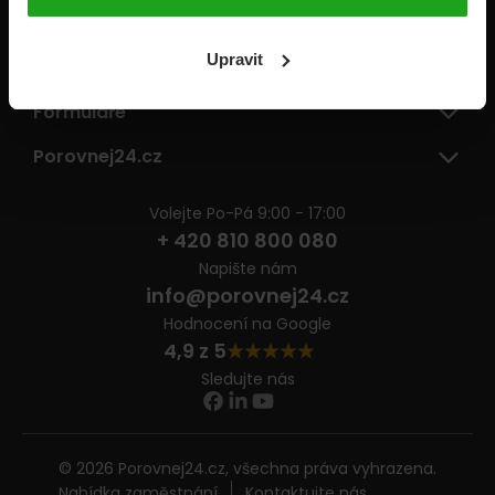
Pojišťovny
Upravit
Informace
Formuláře
Porovnej24.cz
Volejte Po-Pá 9:00 - 17:00
+ 420 810 800 080
Napište nám
info@porovnej24.cz
Hodnocení na Google
4,9 z 5
Sledujte nás
© 2026 Porovnej24.cz, všechna práva vyhrazena.
Nabídka zaměstnání
Kontaktujte nás