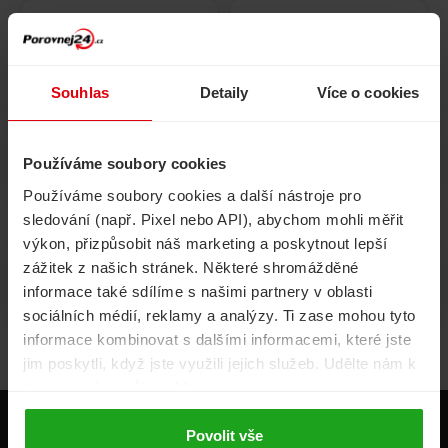
Pojištění
Cestovní pojištění
domácnosti
Souhlas
Detaily
Více o cookies
Používáme soubory cookies
Volání, internet, TV
Půjčky
Používáme soubory cookies a další nástroje pro
sledování (např. Pixel nebo API), abychom mohli měřit
výkon, přizpůsobit náš marketing a poskytnout lepší
zážitek z našich stránek. Některé shromážděné
Životní pojištění
Energie
informace také sdílíme s našimi partnery v oblasti
sociálních médií, reklamy a analýzy. Ti zase mohou tyto
informace kombinovat s dalšími informacemi, které jste
jim poskytli, když jste využili jejich služeb. Udělte nám k
tomu prosím svůj souhlas.
Produkty
Povolit vše