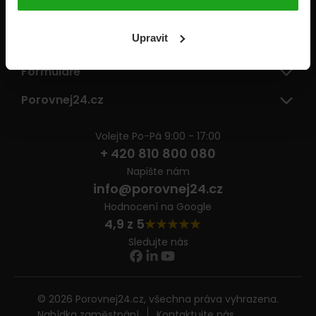
Pojišťovny
Upravit
Informace
Formuláře
Porovnej24.cz
Volejte Po-Pá 9:00 - 17:00
+ 420 810 800 080
Napište nám
info@porovnej24.cz
Hodnocení na Google
4,9 z 5
Sledujte nás
© 2026 Porovnej24.cz, všechna práva vyhrazena.
Nabídka zaměstnání
Kontaktujte nás