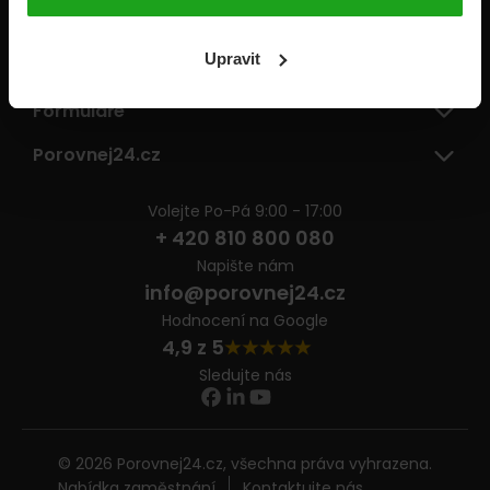
Pojišťovny
Upravit
Informace
Formuláře
Porovnej24.cz
Volejte Po-Pá 9:00 - 17:00
+ 420 810 800 080
Napište nám
info@porovnej24.cz
Hodnocení na Google
4,9 z 5
Sledujte nás
© 2026 Porovnej24.cz, všechna práva vyhrazena.
Nabídka zaměstnání
Kontaktujte nás