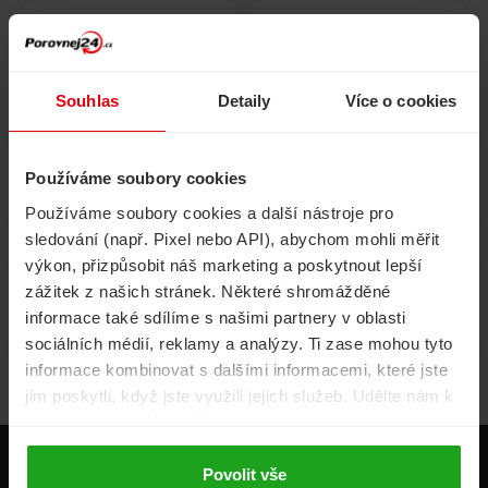
Pojištění
Cestovní pojištění
domácnosti
Souhlas
Detaily
Více o cookies
Používáme soubory cookies
Volání, internet, TV
Půjčky
Používáme soubory cookies a další nástroje pro
sledování (např. Pixel nebo API), abychom mohli měřit
výkon, přizpůsobit náš marketing a poskytnout lepší
zážitek z našich stránek. Některé shromážděné
Životní pojištění
Energie
informace také sdílíme s našimi partnery v oblasti
sociálních médií, reklamy a analýzy. Ti zase mohou tyto
informace kombinovat s dalšími informacemi, které jste
jim poskytli, když jste využili jejich služeb. Udělte nám k
tomu prosím svůj souhlas.
Produkty
Povolit vše