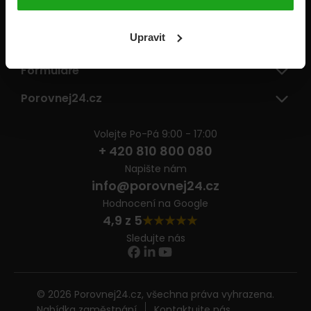
Pojišťovny
Upravit
Informace
Formuláře
Porovnej24.cz
Volejte Po-Pá 9:00 - 17:00
+ 420 810 800 080
Napište nám
info@porovnej24.cz
Hodnocení na Google
4,9 z 5
Sledujte nás
© 2026 Porovnej24.cz, všechna práva vyhrazena.
Nabídka zaměstnání
Kontaktujte nás