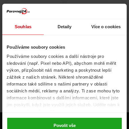
Pojištění
Cestovní pojištění
domácnosti
Souhlas
Detaily
Více o cookies
Používáme soubory cookies
Volání, internet, TV
Půjčky
Používáme soubory cookies a další nástroje pro
sledování (např. Pixel nebo API), abychom mohli měřit
výkon, přizpůsobit náš marketing a poskytnout lepší
zážitek z našich stránek. Některé shromážděné
Životní pojištění
Energie
informace také sdílíme s našimi partnery v oblasti
sociálních médií, reklamy a analýzy. Ti zase mohou tyto
informace kombinovat s dalšími informacemi, které jste
jim poskytli, když jste využili jejich služeb. Udělte nám k
tomu prosím svůj souhlas.
Produkty
Povolit vše