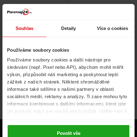
Pojištění
Cestovní pojištění
domácnosti
Souhlas
Detaily
Více o cookies
Používáme soubory cookies
Volání, internet, TV
Půjčky
Používáme soubory cookies a další nástroje pro
sledování (např. Pixel nebo API), abychom mohli měřit
výkon, přizpůsobit náš marketing a poskytnout lepší
zážitek z našich stránek. Některé shromážděné
Životní pojištění
Energie
informace také sdílíme s našimi partnery v oblasti
sociálních médií, reklamy a analýzy. Ti zase mohou tyto
informace kombinovat s dalšími informacemi, které jste
jim poskytli, když jste využili jejich služeb. Udělte nám k
tomu prosím svůj souhlas.
Produkty
Povolit vše