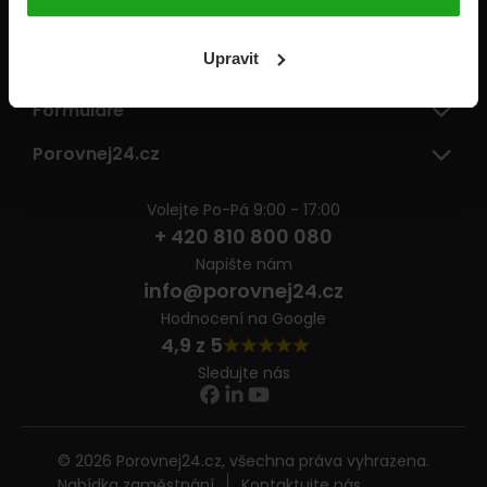
Pojišťovny
Upravit
Informace
Formuláře
Porovnej24.cz
Volejte Po-Pá 9:00 - 17:00
+ 420 810 800 080
Napište nám
info@porovnej24.cz
Hodnocení na Google
4,9 z 5
Sledujte nás
© 2026 Porovnej24.cz, všechna práva vyhrazena.
Nabídka zaměstnání
Kontaktujte nás