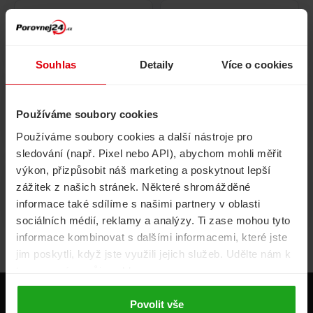
Pojištění
Cestovní pojištění
domácnosti
Souhlas
Detaily
Více o cookies
Používáme soubory cookies
Volání, internet, TV
Půjčky
Používáme soubory cookies a další nástroje pro
sledování (např. Pixel nebo API), abychom mohli měřit
výkon, přizpůsobit náš marketing a poskytnout lepší
zážitek z našich stránek. Některé shromážděné
Životní pojištění
Energie
informace také sdílíme s našimi partnery v oblasti
sociálních médií, reklamy a analýzy. Ti zase mohou tyto
informace kombinovat s dalšími informacemi, které jste
jim poskytli, když jste využili jejich služeb. Udělte nám k
tomu prosím svůj souhlas.
Produkty
Povolit vše