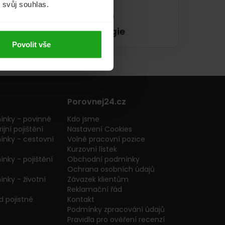
m svůj souhlas.
Energie
Povolit vše
Porovnej24.cz
ínky - povinné
Kdo jsme
ijní pojištění
Nastavení Cookies
ínky - cestovní
Volné pracovní pozice
Kurzovní lístek
nky - pojištění
Obchodní podmínky
Ochrana osobních údajů
nky - životní
Závazek klientům
Reklamační řád
 pojistné
Kontakt
Podmínky zpracování údajů
Pravidla pro ověření recenzí