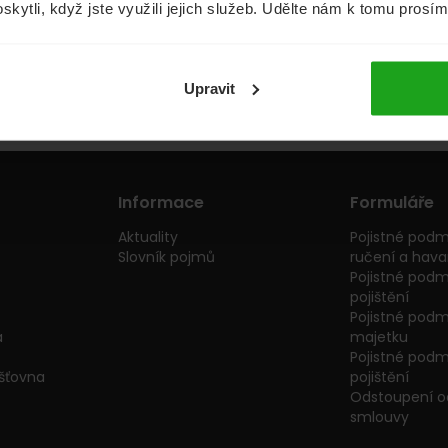
oskytli, když jste využili jejich služeb. Udělte nám k tomu prosí
Půjčky
Životní pojištění
Upravit
Informace
Formuláře
Aktuality
Pojistné podm
Slovník pojmů
ručení a havar
Pojistné podm
pojištění
Pojistné podmí
a
majetku
Pojistné podmí
išťovna
pojištění
Odstoupení od
smlouvy