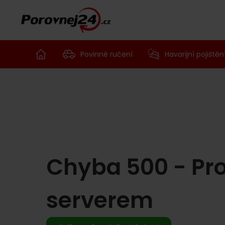
Povinné ručení
Havarijní pojištěn
Chyba 500 - Pr
serverem