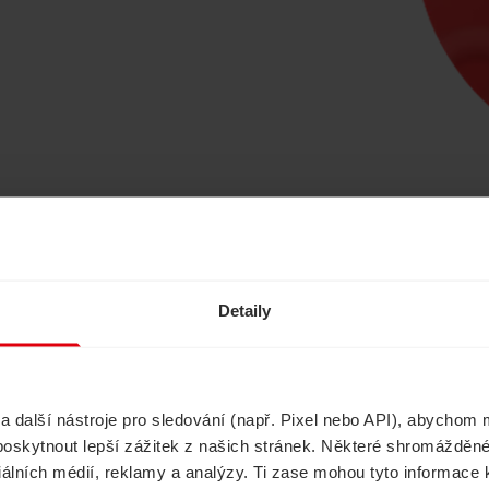
Ušetřete s námi
Detaily
další nástroje pro sledování (např. Pixel nebo API), abychom m
Havarijní pojištění
Cestovní pojištěn
poskytnout lepší zážitek z našich stránek. Některé shromážděné
ciálních médií, reklamy a analýzy. Ti zase mohou tyto informace