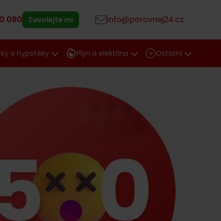
0 080
info@porovnej24.cz
Zavolejte mi
čky a hypotéky
Plyn a elektřina
Ostatní