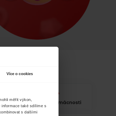
Více o cookies
ohli měřit výkon,
í
Pojištění domácnosti
 informace také sdílíme s
 kombinovat s dalšími