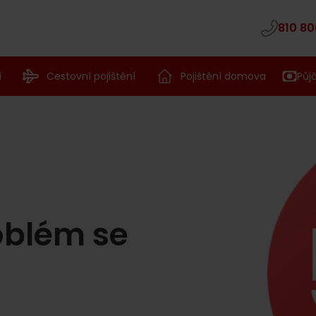
810 80
í
Cestovní pojištění
Pojištění domova
Půj
oblém se