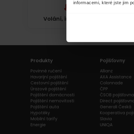
informacemi, které jste jim p
Volání, internet, TV
Produkty
Pojišťovny
Povinné ručení
Allianz
Havarijní pojištění
AXA Assistance
Cestovní pojištění
Colonnade
Úrazové pojištění
ČPP
Pojištění domácnosti
ČSOB pojišťovna
Pojištění nemovitosti
Direct pojišťovn
Pojištění auta
Generali Česká
Hypotéky
Kooperativa poj
Mobilní tarify
Slavia
Energie
UNIQA