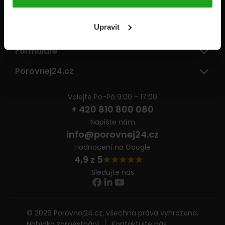
Pojišťovny
Upravit
Informace
Formuláře
Porovnej24.cz
Volejte Po-Pá 9:00 - 17:00
+ 420 810 800 080
Napište nám
info@porovnej24.cz
Hodnocení na Google
4,9 z 5
Sledujte nás
© 2026 Porovnej24.cz, všechna práva vyhrazena.
Nabídka zaměstnání
Kontaktujte nás