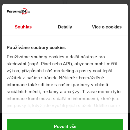
Pojištění
Cestovní pojištění
domácnosti
Souhlas
Detaily
Více o cookies
Používáme soubory cookies
Volání, internet, TV
Půjčky
Používáme soubory cookies a další nástroje pro
sledování (např. Pixel nebo API), abychom mohli měřit
výkon, přizpůsobit náš marketing a poskytnout lepší
zážitek z našich stránek. Některé shromážděné
Životní pojištění
Energie
informace také sdílíme s našimi partnery v oblasti
sociálních médií, reklamy a analýzy. Ti zase mohou tyto
informace kombinovat s dalšími informacemi, které jste
jim poskytli, když jste využili jejich služeb. Udělte nám k
tomu prosím svůj souhlas.
Produkty
Povolit vše