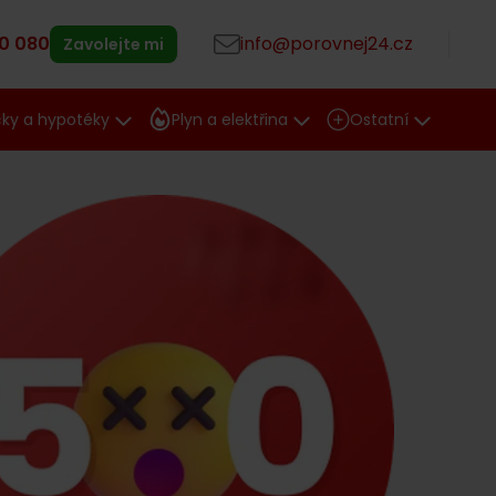
0 080
info@porovnej24.cz
Zavolejte mi
čky a hypotéky
Plyn a elektřina
Ostatní