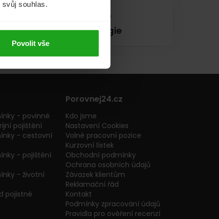
m svůj souhlas.
Energie
Povolit vše
Porovnej24.cz
ínky - povinné
Kdo jsme
ijní pojištění
Nastavení Cookies
ínky - cestovní
Volné pracovní pozice
Kurzovní lístek
nky - pojištění
Obchodní podmínky
Ochrana osobních údajů
nky - životní
Závazek klientům
Reklamační řád
 pojistné
Kontakt
Podmínky zpracování údajů
Pravidla pro ověření recenzí