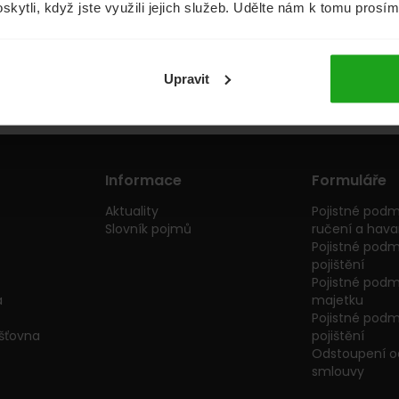
oskytli, když jste využili jejich služeb. Udělte nám k tomu prosí
Půjčky
Životní pojištění
Upravit
Informace
Formuláře
Aktuality
Pojistné podm
Slovník pojmů
ručení a havar
Pojistné podm
pojištění
Pojistné podmí
a
majetku
Pojistné podmí
išťovna
pojištění
Odstoupení od
smlouvy