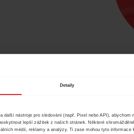
Ušetřete s námi
Detaily
další nástroje pro sledování (např. Pixel nebo API), abychom m
Havarijní pojištění
Cestovní pojištěn
poskytnout lepší zážitek z našich stránek. Některé shromážděné
ciálních médií, reklamy a analýzy. Ti zase mohou tyto informace