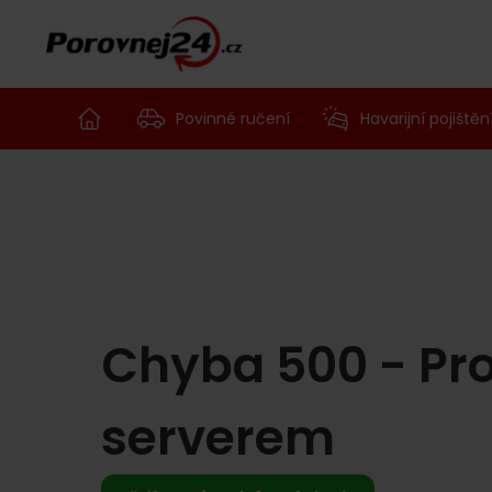
Povinné ručení
Havarijní pojištěn
Chyba 500 - Pr
serverem