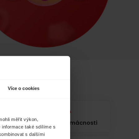
Více o cookies
ohli měřit výkon,
í
Pojištění domácnosti
 informace také sdílíme s
 kombinovat s dalšími