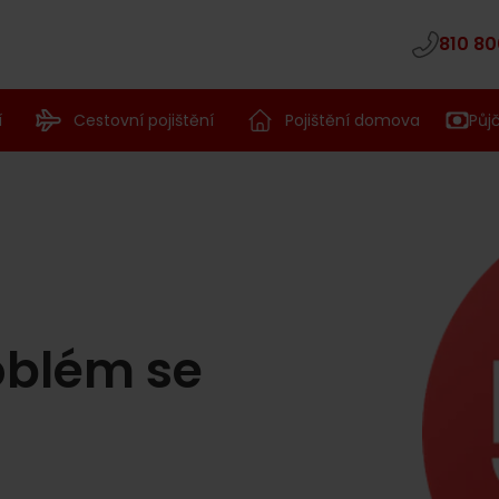
810 80
í
Cestovní pojištění
Pojištění domova
Půj
oblém se