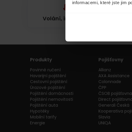
informacemi, které jste jim p
Volání, internet, TV
Produkty
Pojišťovny
Povinné ručení
Allianz
Havarijní pojištění
AXA Assistance
Cestovní pojištění
Colonnade
Úrazové pojištění
ČPP
Pojištění domácnosti
ČSOB pojišťovna
Pojištění nemovitosti
Direct pojišťovn
Pojištění auta
Generali Česká
Hypotéky
Kooperativa poj
Mobilní tarify
Slavia
Energie
UNIQA