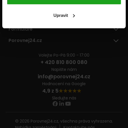
Pojišťovny
Upravit
Informace
Formuláře
Porovnej24.cz
Volejte Po-Pá 9:00 - 17:00
+ 420 810 800 080
Napište nám
info@porovnej24.cz
Hodnocení na Google
4,9 z 5
Sledujte nás
© 2026 Porovnej24.cz, všechna práva vyhrazena.
Nabídka zaměstnání
Kontaktujte nás