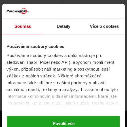
Pojištění
Cestovní pojištění
domácnosti
Souhlas
Detaily
Více o cookies
Používáme soubory cookies
Volání, internet, TV
Půjčky
Používáme soubory cookies a další nástroje pro
sledování (např. Pixel nebo API), abychom mohli měřit
výkon, přizpůsobit náš marketing a poskytnout lepší
zážitek z našich stránek. Některé shromážděné
Životní pojištění
Energie
informace také sdílíme s našimi partnery v oblasti
sociálních médií, reklamy a analýzy. Ti zase mohou tyto
informace kombinovat s dalšími informacemi, které jste
jim poskytli, když jste využili jejich služeb. Udělte nám k
tomu prosím svůj souhlas.
Produkty
Povolit vše