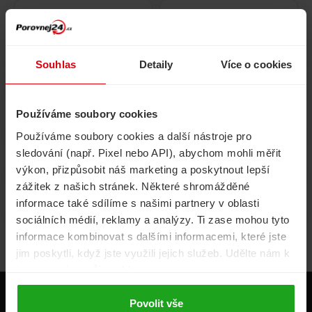
Pojištění
Cestovní pojištění
domácnosti
Souhlas
Detaily
Více o cookies
Používáme soubory cookies
Volání, internet, TV
Půjčky
Používáme soubory cookies a další nástroje pro
sledování (např. Pixel nebo API), abychom mohli měřit
výkon, přizpůsobit náš marketing a poskytnout lepší
zážitek z našich stránek. Některé shromážděné
Životní pojištění
Energie
informace také sdílíme s našimi partnery v oblasti
sociálních médií, reklamy a analýzy. Ti zase mohou tyto
informace kombinovat s dalšími informacemi, které jste
jim poskytli, když jste využili jejich služeb. Udělte nám k
tomu prosím svůj souhlas.
Produkty
Povolit vše