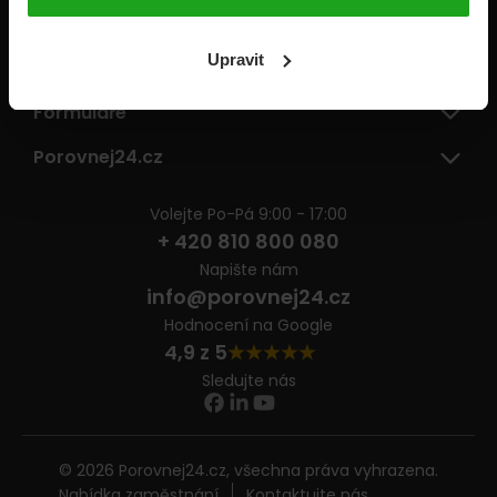
Pojišťovny
Upravit
Informace
Formuláře
Porovnej24.cz
Volejte Po-Pá 9:00 - 17:00
+ 420 810 800 080
Napište nám
info@porovnej24.cz
Hodnocení na Google
4,9 z 5
Sledujte nás
© 2026 Porovnej24.cz, všechna práva vyhrazena.
Nabídka zaměstnání
Kontaktujte nás