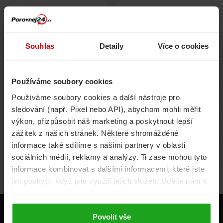
Pojištění
Cestovní pojištění
domácnosti
Souhlas
Detaily
Více o cookies
Používáme soubory cookies
Volání, internet, TV
Půjčky
Používáme soubory cookies a další nástroje pro
sledování (např. Pixel nebo API), abychom mohli měřit
výkon, přizpůsobit náš marketing a poskytnout lepší
zážitek z našich stránek. Některé shromážděné
Životní pojištění
Energie
informace také sdílíme s našimi partnery v oblasti
sociálních médií, reklamy a analýzy. Ti zase mohou tyto
informace kombinovat s dalšími informacemi, které jste
jim poskytli, když jste využili jejich služeb. Udělte nám k
tomu prosím svůj souhlas.
Produkty
Povolit vše