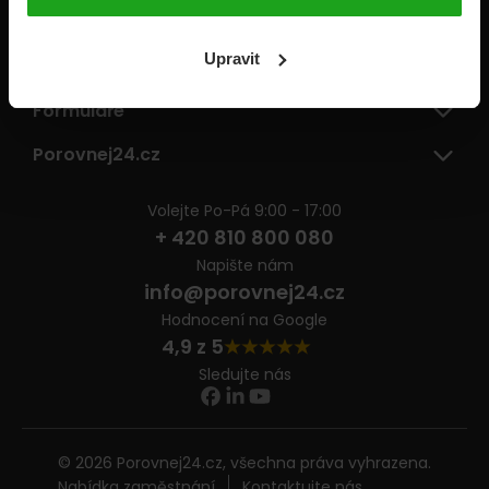
Pojišťovny
Upravit
Informace
Formuláře
Porovnej24.cz
Volejte Po-Pá 9:00 - 17:00
+ 420 810 800 080
Napište nám
info@porovnej24.cz
Hodnocení na Google
4,9 z 5
Sledujte nás
© 2026 Porovnej24.cz, všechna práva vyhrazena.
Nabídka zaměstnání
Kontaktujte nás