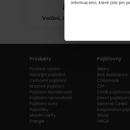
informacemi, které jste jim p
Volání, internet, TV
Produkty
Pojišťovny
Povinné ručení
Allianz
Havarijní pojištění
AXA Assistance
Cestovní pojištění
Colonnade
Úrazové pojištění
ČPP
Pojištění domácnosti
ČSOB pojišťovna
Pojištění nemovitosti
Direct pojišťovn
Pojištění auta
Generali Česká
Hypotéky
Kooperativa poj
Mobilní tarify
Slavia
Energie
UNIQA