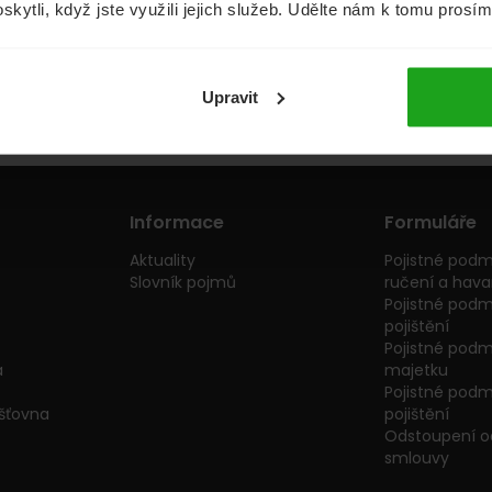
oskytli, když jste využili jejich služeb. Udělte nám k tomu prosí
Půjčky
Životní pojištění
Upravit
Informace
Formuláře
Aktuality
Pojistné podm
Slovník pojmů
ručení a havar
Pojistné podm
pojištění
Pojistné podmí
a
majetku
Pojistné podmí
išťovna
pojištění
Odstoupení od
smlouvy