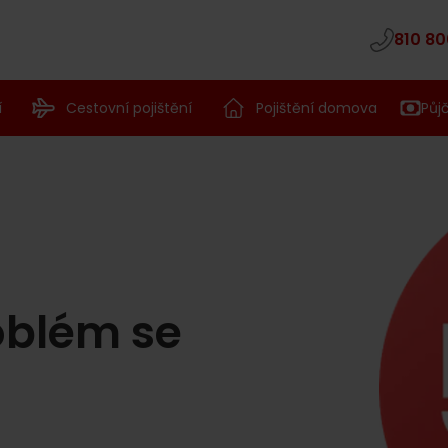
810 80
í
Cestovní pojištění
Pojištění domova
Půj
oblém se