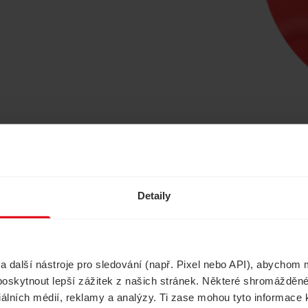
Ušetřete s námi
Detaily
další nástroje pro sledování (např. Pixel nebo API), abychom m
Havarijní pojištění
Cestovní pojištěn
poskytnout lepší zážitek z našich stránek. Některé shromážděné
ciálních médií, reklamy a analýzy. Ti zase mohou tyto informace