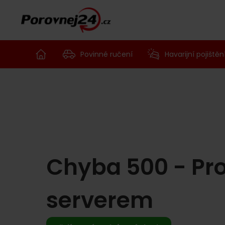
Povinné ručení
Havarijní pojištěn
Chyba 500 - Pr
serverem