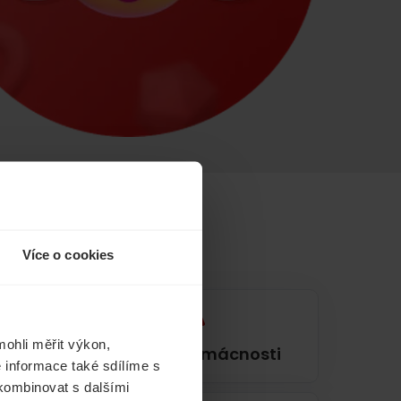
Více o cookies
ohli měřit výkon,
í
Pojištění domácnosti
 informace také sdílíme s
 kombinovat s dalšími