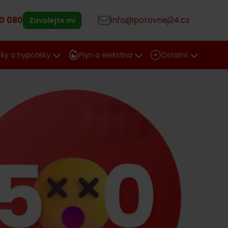
0 080
info@porovnej24.cz
Zavolejte mi
čky a hypotéky
Plyn a elektřina
Ostatní