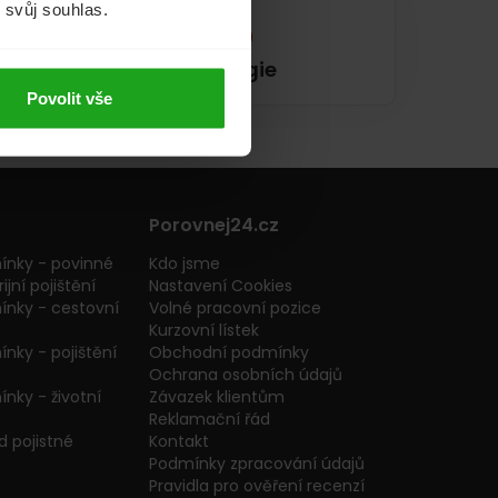
m svůj souhlas.
Energie
Povolit vše
Porovnej24.cz
ínky - povinné
Kdo jsme
ijní pojištění
Nastavení Cookies
ínky - cestovní
Volné pracovní pozice
Kurzovní lístek
nky - pojištění
Obchodní podmínky
Ochrana osobních údajů
nky - životní
Závazek klientům
Reklamační řád
 pojistné
Kontakt
Podmínky zpracování údajů
Pravidla pro ověření recenzí