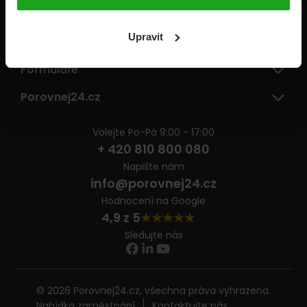
Pojišťovny
Upravit
Informace
Formuláře
Porovnej24.cz
Volejte Po-Pá 9:00 - 17:00
+ 420 810 800 080
Napište nám
info@porovnej24.cz
Hodnocení na Google
4,9 z 5
Sledujte nás
© 2026 Porovnej24.cz, všechna práva vyhrazena.
Nabídka zaměstnání
Kontaktujte nás