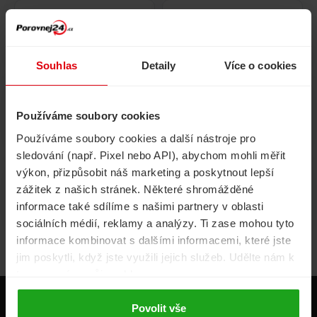
Pojištění
Cestovní pojištění
domácnosti
Souhlas
Detaily
Více o cookies
Používáme soubory cookies
Volání, internet, TV
Půjčky
Používáme soubory cookies a další nástroje pro
sledování (např. Pixel nebo API), abychom mohli měřit
výkon, přizpůsobit náš marketing a poskytnout lepší
zážitek z našich stránek. Některé shromážděné
Životní pojištění
Energie
informace také sdílíme s našimi partnery v oblasti
sociálních médií, reklamy a analýzy. Ti zase mohou tyto
informace kombinovat s dalšími informacemi, které jste
jim poskytli, když jste využili jejich služeb. Udělte nám k
tomu prosím svůj souhlas.
Produkty
Povolit vše