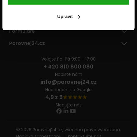
Pojišťovny
Upravit
Informace
Formuláře
Porovnej24.cz
Volejte Po-Pá 9:00 - 17:00
+ 420 810 800 080
Napište nám
info@porovnej24.cz
Hodnocení na Google
4,9 z 5
Sledujte nás
© 2026 Porovnej24.cz, všechna práva vyhrazena.
Nabídka zaměstnání
Kontaktujte nás