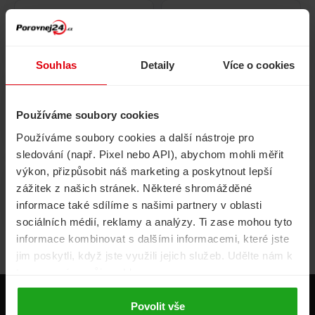
Pojištění
Cestovní pojištění
domácnosti
Souhlas
Detaily
Více o cookies
Používáme soubory cookies
Volání, internet, TV
Půjčky
Používáme soubory cookies a další nástroje pro
sledování (např. Pixel nebo API), abychom mohli měřit
výkon, přizpůsobit náš marketing a poskytnout lepší
zážitek z našich stránek. Některé shromážděné
Životní pojištění
Energie
informace také sdílíme s našimi partnery v oblasti
sociálních médií, reklamy a analýzy. Ti zase mohou tyto
informace kombinovat s dalšími informacemi, které jste
jim poskytli, když jste využili jejich služeb. Udělte nám k
tomu prosím svůj souhlas.
Produkty
Povolit vše