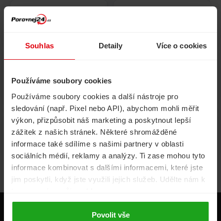
Pojištění
Cestovní pojištění
domácnosti
Souhlas
Detaily
Více o cookies
Používáme soubory cookies
Volání, internet, TV
Půjčky
Používáme soubory cookies a další nástroje pro
sledování (např. Pixel nebo API), abychom mohli měřit
výkon, přizpůsobit náš marketing a poskytnout lepší
zážitek z našich stránek. Některé shromážděné
Životní pojištění
Energie
informace také sdílíme s našimi partnery v oblasti
sociálních médií, reklamy a analýzy. Ti zase mohou tyto
informace kombinovat s dalšími informacemi, které jste
jim poskytli, když jste využili jejich služeb. Udělte nám k
tomu prosím svůj souhlas.
Produkty
Povolit vše