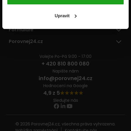
Pojišťovny
Upravit
Informace
Formuláře
Porovnej24.cz
Volejte Po-Pá 9:00 - 17:00
+ 420 810 800 080
Napište nám
info@porovnej24.cz
Hodnocení na Google
4,9 z 5
Sledujte nás
© 2026 Porovnej24.cz, všechna práva vyhrazena.
Nabídka zaměstnání
Kontaktujte nás