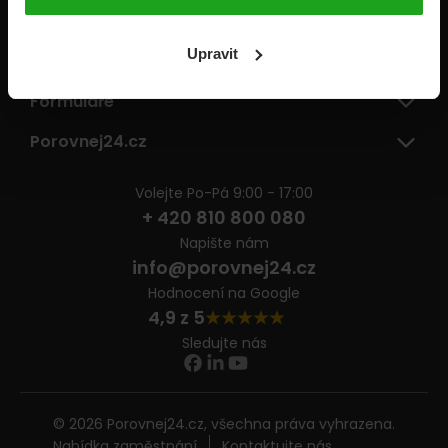
Pojišťovny
Upravit
Informace
Formuláře
Porovnej24.cz
Volejte Po-Pá 9:00 - 17:00
+ 420 810 800 080
Napište nám
info@porovnej24.cz
Hodnocení na Google
4,9 z 5
Sledujte nás
© 2026 Porovnej24.cz, všechna práva vyhrazena.
Nabídka zaměstnání
Kontaktujte nás