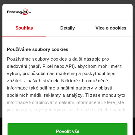
Pojištění
Cestovní pojištění
domácnosti
Souhlas
Detaily
Více o cookies
Používáme soubory cookies
Volání, internet, TV
Půjčky
Používáme soubory cookies a další nástroje pro
sledování (např. Pixel nebo API), abychom mohli měřit
výkon, přizpůsobit náš marketing a poskytnout lepší
zážitek z našich stránek. Některé shromážděné
Životní pojištění
Energie
informace také sdílíme s našimi partnery v oblasti
sociálních médií, reklamy a analýzy. Ti zase mohou tyto
informace kombinovat s dalšími informacemi, které jste
jim poskytli, když jste využili jejich služeb. Udělte nám k
tomu prosím svůj souhlas.
Produkty
Povolit vše