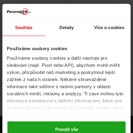
Pojištění
Cestovní pojištění
domácnosti
Souhlas
Detaily
Více o cookies
Používáme soubory cookies
Volání, internet, TV
Půjčky
Používáme soubory cookies a další nástroje pro
sledování (např. Pixel nebo API), abychom mohli měřit
výkon, přizpůsobit náš marketing a poskytnout lepší
zážitek z našich stránek. Některé shromážděné
Životní pojištění
Energie
informace také sdílíme s našimi partnery v oblasti
sociálních médií, reklamy a analýzy. Ti zase mohou tyto
informace kombinovat s dalšími informacemi, které jste
jim poskytli, když jste využili jejich služeb. Udělte nám k
tomu prosím svůj souhlas.
Produkty
Povolit vše