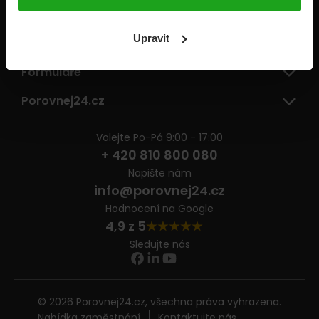
Pojišťovny
Upravit
Informace
Formuláře
Porovnej24.cz
Volejte Po-Pá 9:00 - 17:00
+ 420 810 800 080
Napište nám
info@porovnej24.cz
Hodnocení na Google
4,9 z 5
Sledujte nás
© 2026 Porovnej24.cz, všechna práva vyhrazena.
Nabídka zaměstnání
Kontaktujte nás