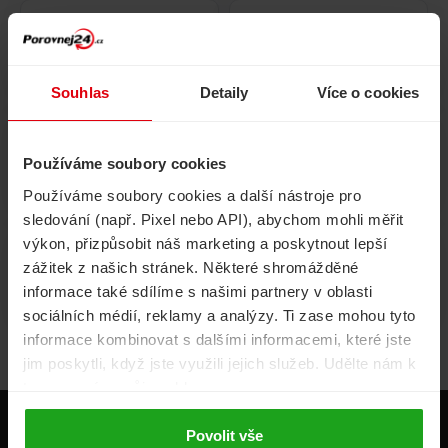
Pojištění
Cestovní pojištění
domácnosti
Souhlas
Detaily
Více o cookies
Používáme soubory cookies
Volání, internet, TV
Půjčky
Používáme soubory cookies a další nástroje pro
sledování (např. Pixel nebo API), abychom mohli měřit
výkon, přizpůsobit náš marketing a poskytnout lepší
zážitek z našich stránek. Některé shromážděné
Životní pojištění
Energie
informace také sdílíme s našimi partnery v oblasti
sociálních médií, reklamy a analýzy. Ti zase mohou tyto
informace kombinovat s dalšími informacemi, které jste
jim poskytli, když jste využili jejich služeb. Udělte nám k
tomu prosím svůj souhlas.
Produkty
Povolit vše