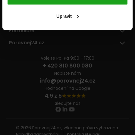
Pojišťovny
Upravit
Informace
Formuláře
Porovnej24.cz
Volejte Po-Pá 9:00 - 17:00
+ 420 810 800 080
Napište nám
info@porovnej24.cz
Hodnocení na Google
4,9 z 5
Sledujte nás
© 2026 Porovnej24.cz, všechna práva vyhrazena.
Nabídka zaměstnání
Kontaktujte nás