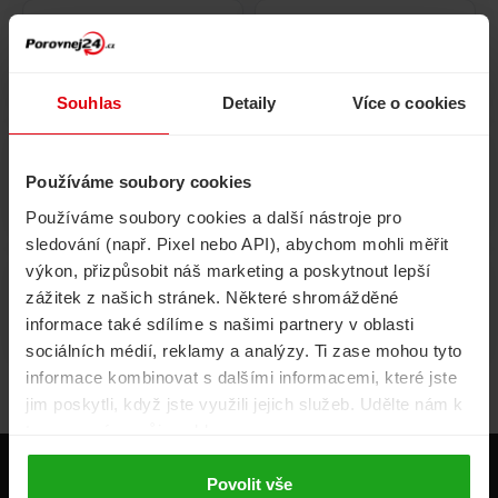
Pojištění
Cestovní pojištění
domácnosti
Souhlas
Detaily
Více o cookies
Používáme soubory cookies
Volání, internet, TV
Půjčky
Používáme soubory cookies a další nástroje pro
sledování (např. Pixel nebo API), abychom mohli měřit
výkon, přizpůsobit náš marketing a poskytnout lepší
zážitek z našich stránek. Některé shromážděné
Životní pojištění
Energie
informace také sdílíme s našimi partnery v oblasti
sociálních médií, reklamy a analýzy. Ti zase mohou tyto
informace kombinovat s dalšími informacemi, které jste
jim poskytli, když jste využili jejich služeb. Udělte nám k
tomu prosím svůj souhlas.
Produkty
Povolit vše