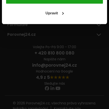
Pojišťovny
Upravit
Informace
Formuláře
Porovnej24.cz
Volejte Po-Pá 9:00 - 17:00
+ 420 810 800 080
Napište nám
info@porovnej24.cz
Hodnocení na Google
4,9 z 5
Sledujte nás
© 2026 Porovnej24.cz, všechna práva vyhrazena.
Nabídka zaměstnání
Kontaktujte nás