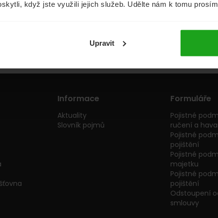
oskytli, když jste využili jejich služeb. Udělte nám k tomu prosí
Půjčky
Životní pojištění
Upravit
Informace
Formuláře
Aktuality
Pojistné podm
Slovník pojmů
ručení a havar
Pojistné podm
pojištění
Pojistné podmí
a
majetku
Pojistné podmí
išťovna
pojištění
Odstoupení od
smlouvy