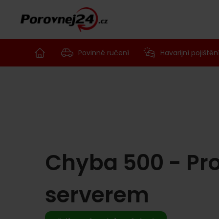
Povinné ručení
Havarijní pojištěn
Chyba 500 - Pr
serverem