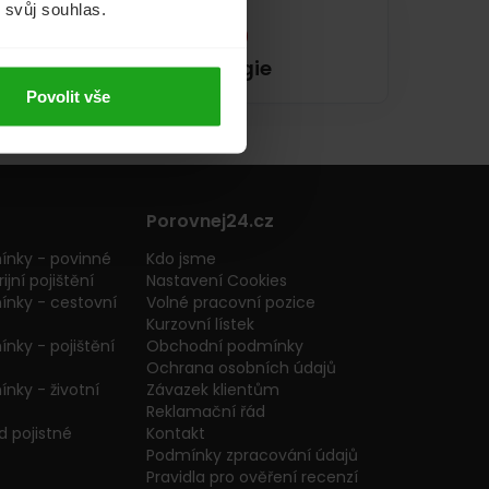
m svůj souhlas.
Energie
Povolit vše
Porovnej24.cz
ínky - povinné
Kdo jsme
ijní pojištění
Nastavení Cookies
ínky - cestovní
Volné pracovní pozice
Kurzovní lístek
nky - pojištění
Obchodní podmínky
Ochrana osobních údajů
nky - životní
Závazek klientům
Reklamační řád
 pojistné
Kontakt
Podmínky zpracování údajů
Pravidla pro ověření recenzí