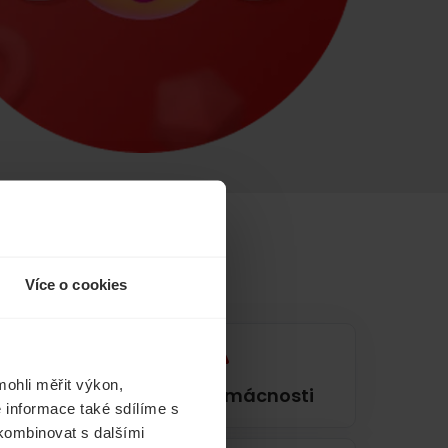
Více o cookies
ohli měřit výkon,
í
Pojištění domácnosti
 informace také sdílíme s
 kombinovat s dalšími