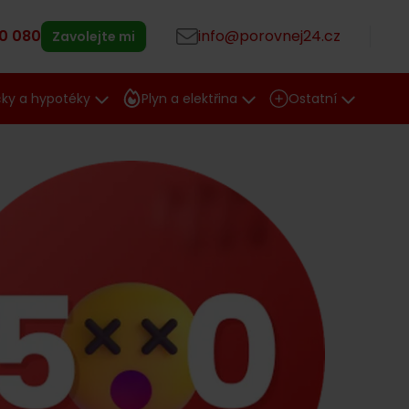
0 080
info@porovnej24.cz
Zavolejte mi
čky a hypotéky
Plyn a elektřina
Ostatní