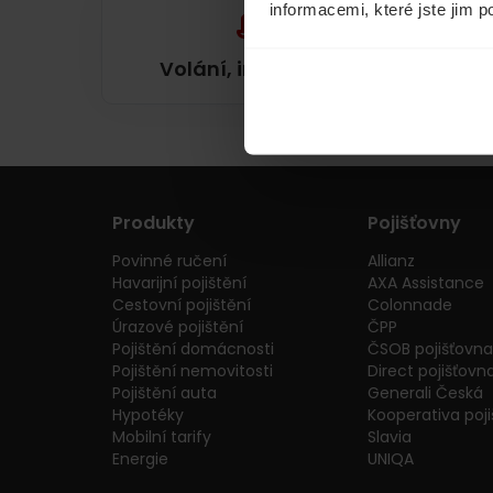
informacemi, které jste jim p
Volání, internet, TV
Produkty
Pojišťovny
Povinné ručení
Allianz
Havarijní pojištění
AXA Assistance
Cestovní pojištění
Colonnade
Úrazové pojištění
ČPP
Pojištění domácnosti
ČSOB pojišťovna
Pojištění nemovitosti
Direct pojišťovn
Pojištění auta
Generali Česká
Hypotéky
Kooperativa poj
Mobilní tarify
Slavia
Energie
UNIQA