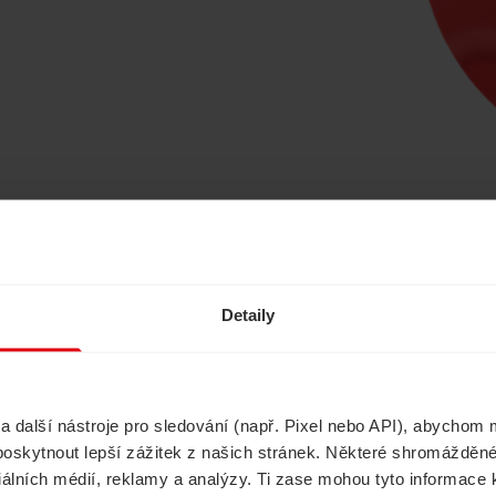
Ušetřete s námi
Detaily
další nástroje pro sledování (např. Pixel nebo API), abychom m
Havarijní pojištění
Cestovní pojištěn
poskytnout lepší zážitek z našich stránek. Některé shromážděné
ciálních médií, reklamy a analýzy. Ti zase mohou tyto informace