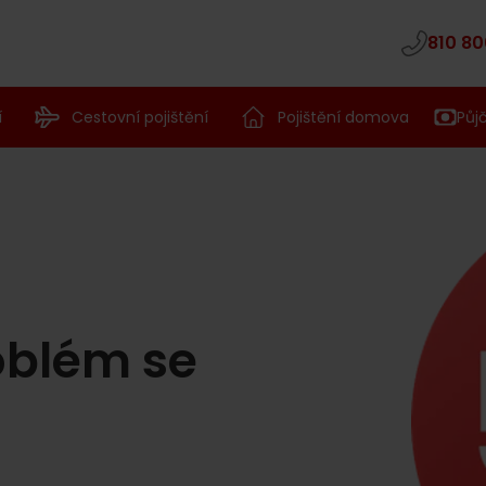
810 80
í
Cestovní pojištění
Pojištění domova
Půj
oblém se