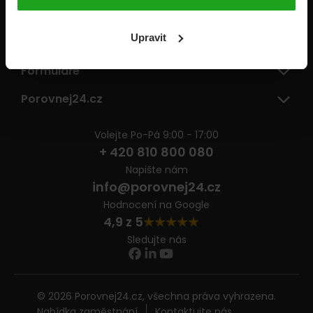
Pojišťovny
Upravit
Informace
Formuláře
Porovnej24.cz
Volejte Po-Pá 9:00 - 17:00
+ 420 810 800 080
Napište nám
info@porovnej24.cz
Hodnocení na Google
4,9 z 5
Sledujte nás
© 2026 Porovnej24.cz, všechna práva vyhrazena.
Nabídka zaměstnání
Kontaktujte nás