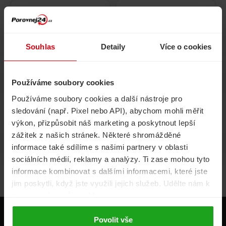
Pojištění
Cestovní pojištění
domácnosti
Souhlas
Detaily
Více o cookies
Používáme soubory cookies
Volání, internet, TV
Půjčky
Používáme soubory cookies a další nástroje pro
sledování (např. Pixel nebo API), abychom mohli měřit
výkon, přizpůsobit náš marketing a poskytnout lepší
zážitek z našich stránek. Některé shromážděné
Životní pojištění
Energie
informace také sdílíme s našimi partnery v oblasti
sociálních médií, reklamy a analýzy. Ti zase mohou tyto
informace kombinovat s dalšími informacemi, které jste
jim poskytli, když jste využili jejich služeb. Udělte nám k
tomu prosím svůj souhlas.
Produkty
Povolit vše