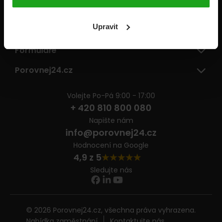
Pojišťovny
Upravit
Informace
Formuláře
Porovnej24.cz
Volejte Po-Pá 9:00 - 17:00
+ 420 810 800 080
Napište nám
info@porovnej24.cz
Hodnocení na Google
4,9 z 5
Sledujte nás
© 2026 Porovnej24.cz, všechna práva vyhrazena.
Nabídka zaměstnání
Kontaktujte nás