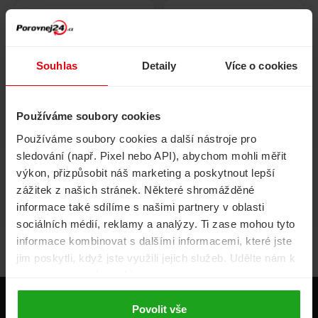
Pojištění
Cestovní pojištění
domácnosti
Souhlas
Detaily
Více o cookies
Používáme soubory cookies
Volání, internet, TV
Půjčky
Používáme soubory cookies a další nástroje pro
sledování (např. Pixel nebo API), abychom mohli měřit
výkon, přizpůsobit náš marketing a poskytnout lepší
zážitek z našich stránek. Některé shromážděné
Životní pojištění
Energie
informace také sdílíme s našimi partnery v oblasti
sociálních médií, reklamy a analýzy. Ti zase mohou tyto
informace kombinovat s dalšími informacemi, které jste
jim poskytli, když jste využili jejich služeb. Udělte nám k
tomu prosím svůj souhlas.
Produkty
Povolit vše