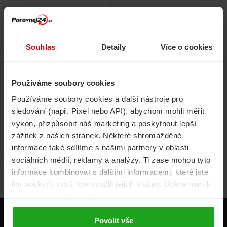
Pojištění
Cestovní pojištění
domácnosti
Souhlas
Detaily
Více o cookies
Používáme soubory cookies
Volání, internet, TV
Půjčky
Používáme soubory cookies a další nástroje pro
sledování (např. Pixel nebo API), abychom mohli měřit
výkon, přizpůsobit náš marketing a poskytnout lepší
zážitek z našich stránek. Některé shromážděné
Životní pojištění
Energie
informace také sdílíme s našimi partnery v oblasti
sociálních médií, reklamy a analýzy. Ti zase mohou tyto
informace kombinovat s dalšími informacemi, které jste
jim poskytli, když jste využili jejich služeb. Udělte nám k
tomu prosím svůj souhlas.
Produkty
Povolit vše