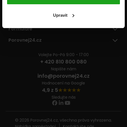
Pojišťovny
Upravit
Informace
Formuláře
Porovnej24.cz
Volejte Po-Pá 9:00 - 17:00
+ 420 810 800 080
Napište nám
info@porovnej24.cz
Hodnocení na Google
4,9 z 5
Sledujte nás
© 2026 Porovnej24.cz, všechna práva vyhrazena.
Nabídka zaměstnání
Kontaktujte nás