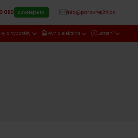
0 080
info@porovnej24.cz
Zavolejte mi
čky a hypotéky
Plyn a elektřina
Ostatní