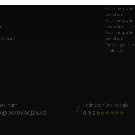
Slovník pojmů
ručení a havar
Pojistné podm
pojištění
Pojistné podmí
a
majetku
Pojistné podmí
išťovna
pojištění
Odstoupení od
smlouvy
ište nám
Hodnocení na Google
o@porovnej24.cz
4,9 z 5