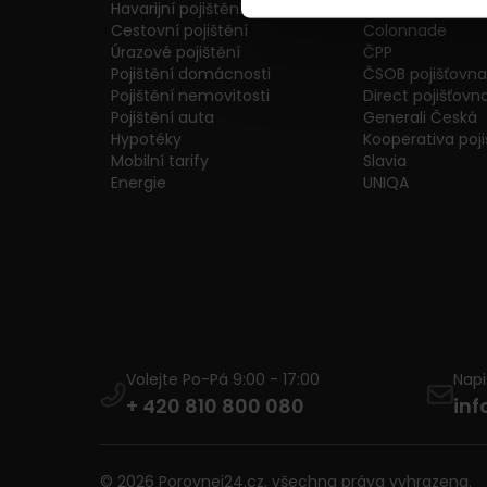
Havarijní pojištění
AXA Assistance
Cestovní pojištění
Colonnade
Úrazové pojištění
ČPP
Pojištění domácnosti
ČSOB pojišťovna
Pojištění nemovitosti
Direct pojišťovn
Pojištění auta
Generali Česká
Hypotéky
Kooperativa poj
Mobilní tarify
Slavia
Energie
UNIQA
Volejte Po-Pá 9:00 - 17:00
Nap
+ 420 810 800 080
inf
© 2026 Porovnej24.cz, všechna práva vyhrazena.