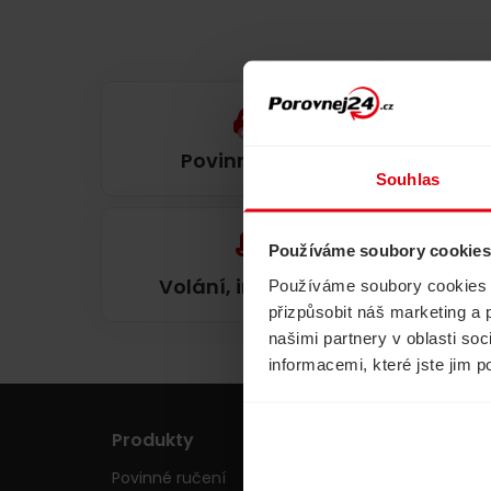
Povinné ručení
Souhlas
Používáme soubory cookies
Volání, internet, TV
Používáme soubory cookies a 
přizpůsobit náš marketing a 
našimi partnery v oblasti so
informacemi, které jste jim p
Produkty
Pojišťovny
Povinné ručení
Allianz