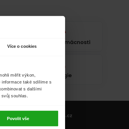
í
Pojištění domácnosti
Více o cookies
Energie
ohli měřit výkon,
 informace také sdílíme s
 kombinovat s dalšími
m svůj souhlas.
Porovnej24.cz
Povolit vše
ínky - povinné
Kdo jsme