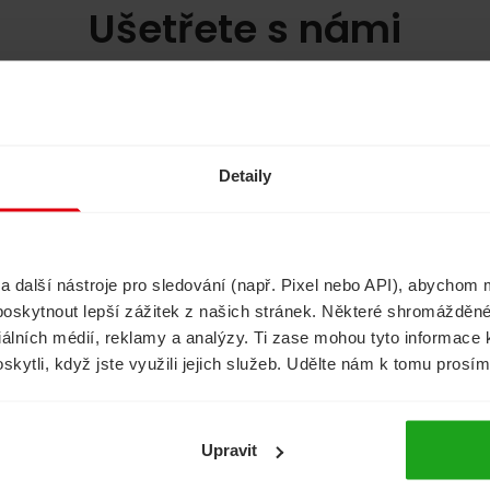
Ušetřete s námi
Havarijní pojištění
Cestovní pojištěn
Detaily
Půjčky
Životní pojištění
další nástroje pro sledování (např. Pixel nebo API), abychom m
poskytnout lepší zážitek z našich stránek. Některé shromážděné
ciálních médií, reklamy a analýzy. Ti zase mohou tyto informace
oskytli, když jste využili jejich služeb. Udělte nám k tomu prosí
Informace
Formuláře
Upravit
Aktuality
Pojistné podm