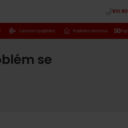
810 80
í
Cestovní pojištění
Pojištění domova
Půj
oblém se