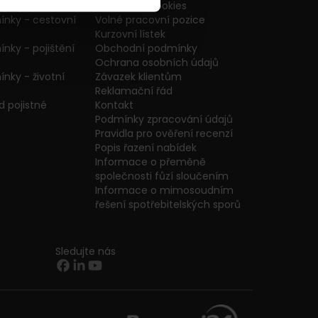
ijní pojištění
Nastavení Cookies
ínky - cestovní
Volné pracovní pozice
Kurzovní lístek
nky - pojištění
Obchodní podmínky
Ochrana osobních údajů
nky - životní
Závazek klientům
Reklamační řád
 pojistné
Kontakt
Podmínky zpracování údajů
Pravidla pro ověření recenzí
Popis řazení nabídek
Informace o přeměně
společnosti fůzí sloučením
Informace o mimosoudním
řešení spotřebitelských sporů
Sledujte nás