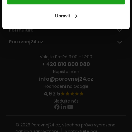
Pojišťovny
Upravit
Informace
Formuláře
Porovnej24.cz
Volejte Po-Pá 9:00 - 17:00
+ 420 810 800 080
Napište nám
info@porovnej24.cz
Hodnocení na Google
4,9 z 5
Sledujte nás
© 2026 Porovnej24.cz, všechna práva vyhrazena.
Nabídka zaměstnání
Kontaktujte nás