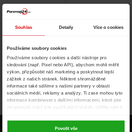
Pojištění
Cestovní pojištění
domácnosti
Souhlas
Detaily
Více o cookies
Používáme soubory cookies
Volání, internet, TV
Půjčky
Používáme soubory cookies a další nástroje pro
sledování (např. Pixel nebo API), abychom mohli měřit
výkon, přizpůsobit náš marketing a poskytnout lepší
zážitek z našich stránek. Některé shromážděné
Životní pojištění
Energie
informace také sdílíme s našimi partnery v oblasti
sociálních médií, reklamy a analýzy. Ti zase mohou tyto
informace kombinovat s dalšími informacemi, které jste
jim poskytli, když jste využili jejich služeb. Udělte nám k
tomu prosím svůj souhlas.
Produkty
Povolit vše