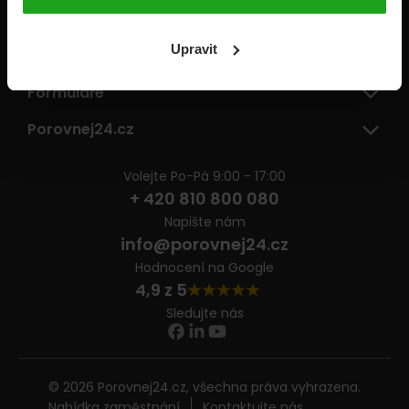
Pojišťovny
Upravit
Informace
Formuláře
Porovnej24.cz
Volejte Po-Pá 9:00 - 17:00
+ 420 810 800 080
Napište nám
info@porovnej24.cz
Hodnocení na Google
4,9 z 5
Sledujte nás
© 2026 Porovnej24.cz, všechna práva vyhrazena.
Nabídka zaměstnání
Kontaktujte nás