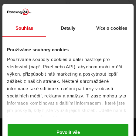
Pojištění
Cestovní pojištění
domácnosti
Souhlas
Detaily
Více o cookies
Používáme soubory cookies
Volání, internet, TV
Půjčky
Používáme soubory cookies a další nástroje pro
sledování (např. Pixel nebo API), abychom mohli měřit
výkon, přizpůsobit náš marketing a poskytnout lepší
zážitek z našich stránek. Některé shromážděné
Životní pojištění
Energie
informace také sdílíme s našimi partnery v oblasti
sociálních médií, reklamy a analýzy. Ti zase mohou tyto
informace kombinovat s dalšími informacemi, které jste
jim poskytli, když jste využili jejich služeb. Udělte nám k
tomu prosím svůj souhlas.
Produkty
Povolit vše