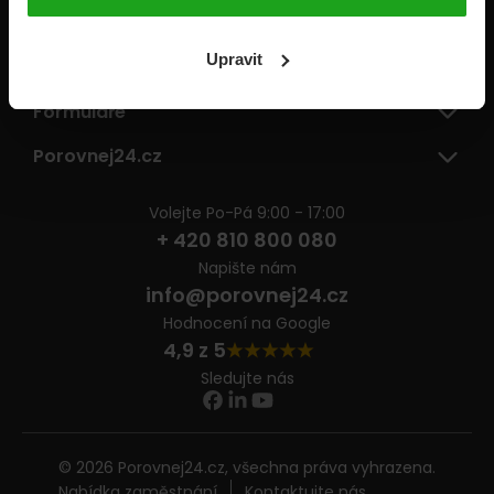
Pojišťovny
Upravit
Informace
Formuláře
Porovnej24.cz
Volejte Po-Pá 9:00 - 17:00
+ 420 810 800 080
Napište nám
info@porovnej24.cz
Hodnocení na Google
4,9 z 5
Sledujte nás
© 2026 Porovnej24.cz, všechna práva vyhrazena.
Nabídka zaměstnání
Kontaktujte nás