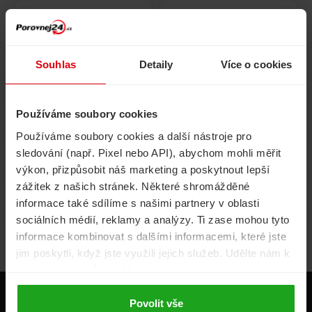
Pojištění
Cestovní pojištění
domácnosti
Souhlas
Detaily
Více o cookies
Používáme soubory cookies
Volání, internet, TV
Půjčky
Používáme soubory cookies a další nástroje pro
sledování (např. Pixel nebo API), abychom mohli měřit
výkon, přizpůsobit náš marketing a poskytnout lepší
zážitek z našich stránek. Některé shromážděné
Životní pojištění
Energie
informace také sdílíme s našimi partnery v oblasti
sociálních médií, reklamy a analýzy. Ti zase mohou tyto
informace kombinovat s dalšími informacemi, které jste
jim poskytli, když jste využili jejich služeb. Udělte nám k
tomu prosím svůj souhlas.
Produkty
Povolit vše