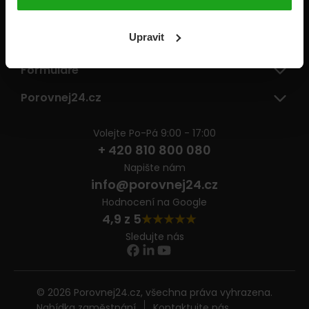
Pojišťovny
Upravit
Informace
Formuláře
Porovnej24.cz
Volejte Po-Pá 9:00 - 17:00
+ 420 810 800 080
Napište nám
info@porovnej24.cz
Hodnocení na Google
4,9 z 5
Sledujte nás
© 2026 Porovnej24.cz, všechna práva vyhrazena.
Nabídka zaměstnání
Kontaktujte nás