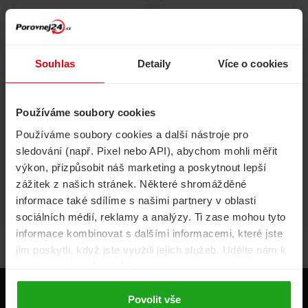
Pojištění
Cestovní pojištění
domácnosti
Souhlas
Detaily
Více o cookies
Používáme soubory cookies
Volání, internet, TV
Půjčky
Používáme soubory cookies a další nástroje pro
sledování (např. Pixel nebo API), abychom mohli měřit
výkon, přizpůsobit náš marketing a poskytnout lepší
zážitek z našich stránek. Některé shromážděné
Životní pojištění
Energie
informace také sdílíme s našimi partnery v oblasti
sociálních médií, reklamy a analýzy. Ti zase mohou tyto
informace kombinovat s dalšími informacemi, které jste
jim poskytli, když jste využili jejich služeb. Udělte nám k
tomu prosím svůj souhlas.
Produkty
Povolit vše