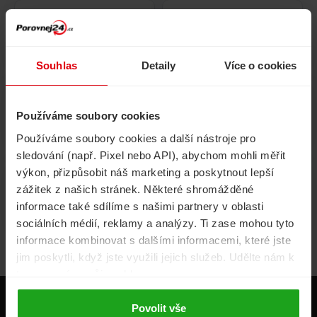
Pojištění
Cestovní pojištění
domácnosti
Souhlas
Detaily
Více o cookies
Používáme soubory cookies
Volání, internet, TV
Půjčky
Používáme soubory cookies a další nástroje pro
sledování (např. Pixel nebo API), abychom mohli měřit
výkon, přizpůsobit náš marketing a poskytnout lepší
zážitek z našich stránek. Některé shromážděné
Životní pojištění
Energie
informace také sdílíme s našimi partnery v oblasti
sociálních médií, reklamy a analýzy. Ti zase mohou tyto
informace kombinovat s dalšími informacemi, které jste
jim poskytli, když jste využili jejich služeb. Udělte nám k
tomu prosím svůj souhlas.
Produkty
Povolit vše