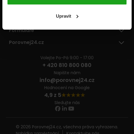
Pojišťovny
Upravit
Informace
Formuláře
Porovnej24.cz
Volejte Po-Pá 9:00 - 17:00
+ 420 810 800 080
Napište nám
info@porovnej24.cz
Hodnocení na Google
4,9 z 5
Sledujte nás
© 2026 Porovnej24.cz, všechna práva vyhrazena.
Nabídka zaměstnání
Kontaktujte nás