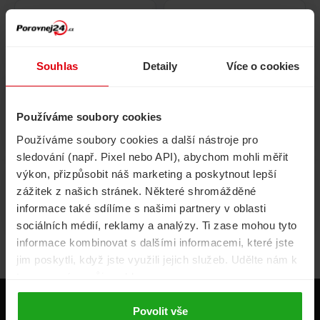
Pojištění
Cestovní pojištění
domácnosti
Souhlas
Detaily
Více o cookies
Používáme soubory cookies
Volání, internet, TV
Půjčky
Používáme soubory cookies a další nástroje pro
sledování (např. Pixel nebo API), abychom mohli měřit
výkon, přizpůsobit náš marketing a poskytnout lepší
zážitek z našich stránek. Některé shromážděné
Životní pojištění
Energie
informace také sdílíme s našimi partnery v oblasti
sociálních médií, reklamy a analýzy. Ti zase mohou tyto
informace kombinovat s dalšími informacemi, které jste
jim poskytli, když jste využili jejich služeb. Udělte nám k
tomu prosím svůj souhlas.
Produkty
Povolit vše