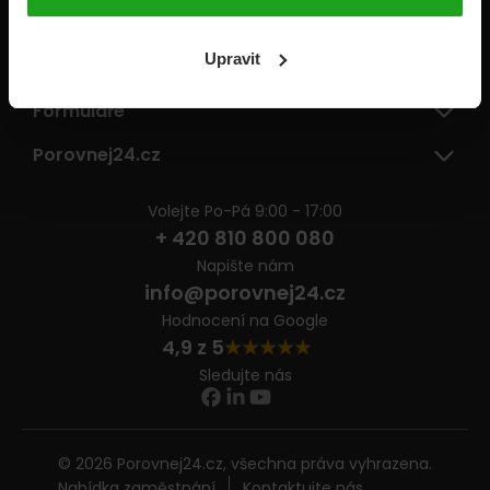
Pojišťovny
Upravit
Informace
Formuláře
Porovnej24.cz
Volejte Po-Pá 9:00 - 17:00
+ 420 810 800 080
Napište nám
info@porovnej24.cz
Hodnocení na Google
4,9 z 5
Sledujte nás
© 2026 Porovnej24.cz, všechna práva vyhrazena.
Nabídka zaměstnání
Kontaktujte nás