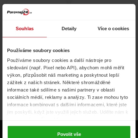
Pojištění
Cestovní pojištění
domácnosti
Souhlas
Detaily
Více o cookies
Používáme soubory cookies
Volání, internet, TV
Půjčky
Používáme soubory cookies a další nástroje pro
sledování (např. Pixel nebo API), abychom mohli měřit
výkon, přizpůsobit náš marketing a poskytnout lepší
zážitek z našich stránek. Některé shromážděné
Životní pojištění
Energie
informace také sdílíme s našimi partnery v oblasti
sociálních médií, reklamy a analýzy. Ti zase mohou tyto
informace kombinovat s dalšími informacemi, které jste
jim poskytli, když jste využili jejich služeb. Udělte nám k
tomu prosím svůj souhlas.
Produkty
Povolit vše