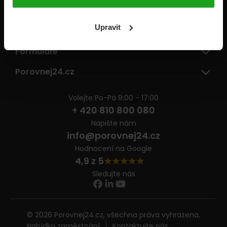
Pojišťovny
Upravit
Informace
Formuláře
Porovnej24.cz
Volejte Po-Pá 9:00 - 17:00
+ 420 810 800 080
Napište nám
info@porovnej24.cz
Hodnocení na Google
4,9 z 5
Sledujte nás
© 2026 Porovnej24.cz, všechna práva vyhrazena.
Nabídka zaměstnání
Kontaktujte nás